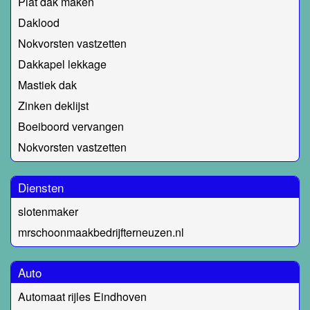
Plat dak maken
Daklood
Nokvorsten vastzetten
Dakkapel lekkage
Mastiek dak
Zinken deklijst
Boeiboord vervangen
Nokvorsten vastzetten
Diensten
slotenmaker
mrschoonmaakbedrijfterneuzen.nl
Auto
Automaat rijles Eindhoven