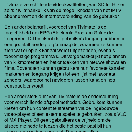
Tivimate verschillende videokwaliteiten, van SD tot HD en
zelfs 4K, afhankelijk van de mogelijkheden van het IPTV-
abonnement en de internetverbinding van de gebruiker.
Een ander belangrijk voordeel van Tivimate is de
mogelijkheid om EPG (Electronic Program Guide) te
integreren. Dit betekent dat gebruikers toegang hebben tot
een gedetailleerde programmagids, waarmee ze kunnen
zien wat er op elk kanaal wordt uitgezonden, evenals
toekomstige programma's. Dit vergemakkelijkt het plannen
van kijkmomenten en het ontdekken van nieuwe shows en
films. Bovendien kunnen gebruikers hun favoriete kanalen
markeren en toegang krijgen tot een lijst met favoriete
zenders, waardoor het navigeren tussen kanalen nog
eenvoudiger wordt.
Een ander sterk punt van Tivimate is de ondersteuning
voor verschillende afspeelmethoden. Gebruikers kunnen
kiezen om hun content te streamen via de ingebouwde
video-player of een externe speler te gebruiken, zoals VLC
of MX Player. Dit geeft gebruikers de vrijheid om de
afspeelmethode te kiezen die het beste past bij hun
voorkeuren en hun apparaat. Daarnaast zijn er