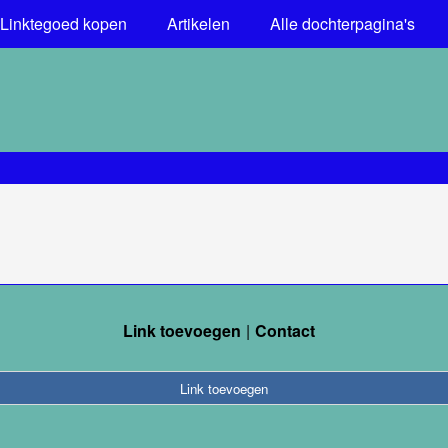
Linktegoed kopen
Artikelen
Alle dochterpagina's
Link toevoegen
Contact
Link toevoegen