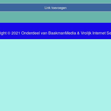
Link toevoegen
ight © 2021 Onderdeel van
BaakmanMedia
&
Vrolijk Internet S