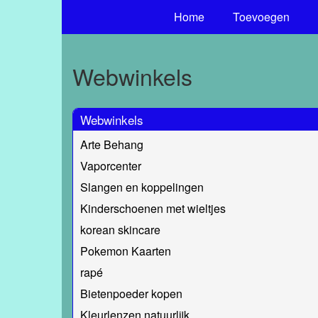
Home
Toevoegen
Webwinkels
Webwinkels
Arte Behang
Vaporcenter
Slangen en koppelingen
Kinderschoenen met wieltjes
korean skincare
Pokemon Kaarten
rapé
Bietenpoeder kopen
Kleurlenzen natuurlijk