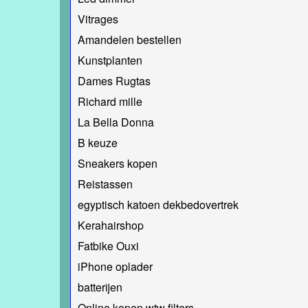
Vitrages
Amandelen bestellen
Kunstplanten
Dames Rugtas
Richard mille
La Bella Donna
B keuze
Sneakers kopen
Reistassen
egyptisch katoen dekbedovertrek
Kerahairshop
Fatbike Ouxi
iPhone oplader
batterijen
Online kopen wtw filters