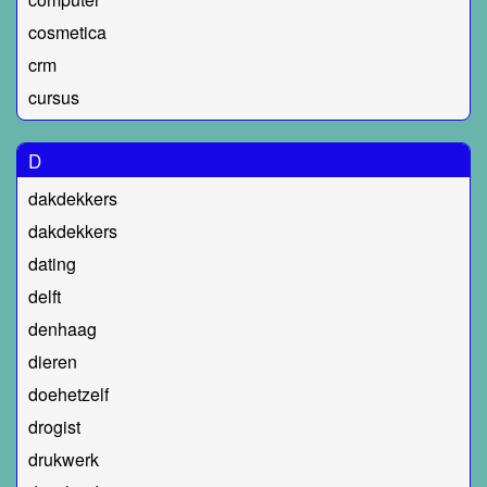
cosmetica
crm
cursus
D
dakdekkers
dakdekkers
dating
delft
denhaag
dieren
doehetzelf
drogist
drukwerk