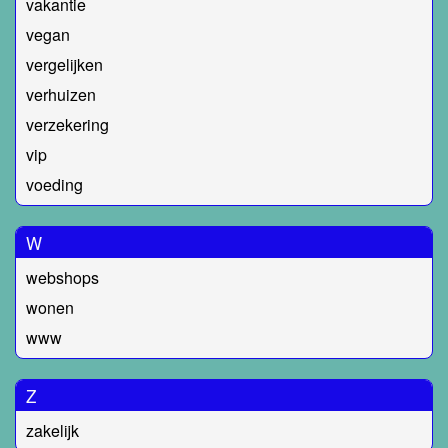
vakantie
vegan
vergelijken
verhuizen
verzekering
vip
voeding
W
webshops
wonen
www
Z
zakelijk