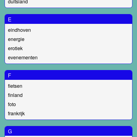
duitsland
E
eindhoven
energie
erotiek
evenementen
F
fietsen
finland
foto
frankrijk
G