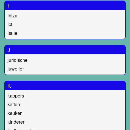
I
ibiza
ict
italie
J
juridische
juwelier
K
kappers
katten
keuken
kinderen