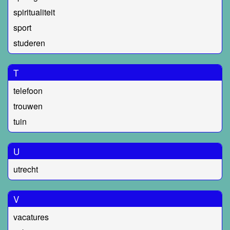
spiritualiteit
sport
studeren
T
telefoon
trouwen
tuin
U
utrecht
V
vacatures