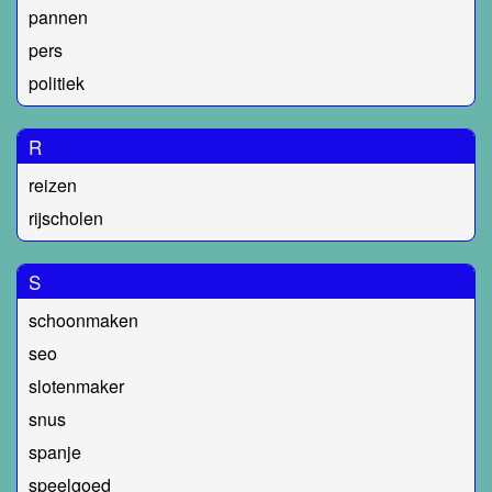
pannen
pers
politiek
R
reizen
rijscholen
S
schoonmaken
seo
slotenmaker
snus
spanje
speelgoed