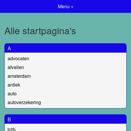
Menu +
Alle startpagina's
A
advocaten
afvallen
amsterdam
antiek
auto
autoverzekering
B
b2b