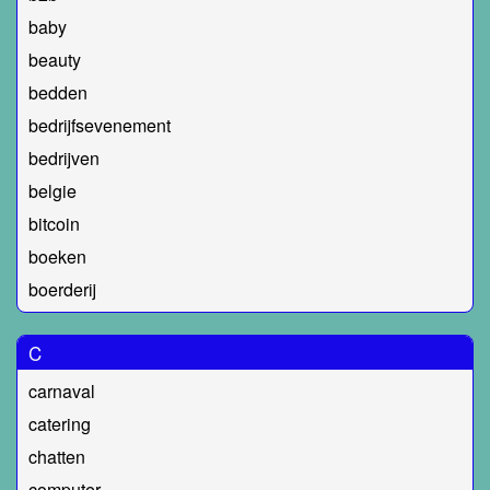
baby
beauty
bedden
bedrijfsevenement
bedrijven
belgie
bitcoin
boeken
boerderij
C
carnaval
catering
chatten
computer