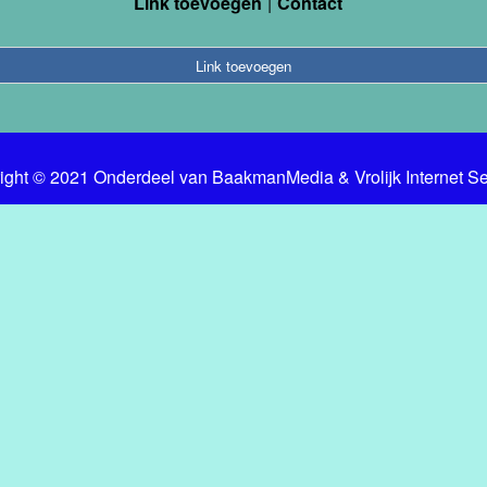
Link toevoegen
Contact
Link toevoegen
ight © 2021 Onderdeel van
BaakmanMedia
&
Vrolijk Internet S